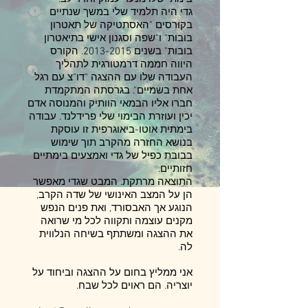
גדי היה תלמיד שלי במשך שנתיים
בקורסים "האסתטיקה של תאטרון
בובות" ו"שפה וסגנון אישי בתיאטרון
בובות" בשנים 2013-2015. הקורס
היווה חממה דרמטורגית לתהליך
העבודה שלו עם ההצגה "דו"צ עם רגל
אחת בשמיים". בגרסתה המתקמדת
חברו אליו הבמאי הוותיק והמנוסה אדם
יכין ועוזרת הבימוי שלי פרידלנד. עבודה
בימתית אוטו-ביאוגרפית זו עוסקת
בנושא החזרה מהקרב תוך שימוש
בבובת כפיל של גדי ואמצעים בימתיים
חזותיים.
התוצאה מרתקת. המבט שגדי מאפשר
הן על המצב האינושי של שדה הקרב,
הנוגע אך האבסורד, ואת פנים הנפש
מקנים עוצמה ותקווה לכל מי שרואה
את ההצגה ומשתתף בשיחה הנלווית
לה.
אני ממליץ בחום על ההצגה וביחוד על
יוצריה. הם ראוים לכל שבח.