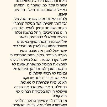
האחרונות ,מאז הפציעה,ופתאום זה
עשה לי שכל, כמו שאומרים, והפתרון
בא אלי פתאום כברור מאליו. מדהים,
שאפו.
ולסיום, לאחר מזה כעשרים שנה של
"בדידות" קיומית (לצד מסלול "נורמלי"
הקמת משפחה ונסיון להציג כלפי חוץ
חיים נורמטיבים) החל בהצגה וכלה
במעגל (שבא לי בהפתעה) נראה
שלראשונה הרגשתי מוקף באנשים
שחווים ומסוגלים להבין את מצבי כפי
שאני יכול להבין את מצבם, בשיח
בגובה העיניים, כמובן תחת ההסתייגות
שכל מקרה לגופו... אבל כמעט ויכולתי
לאמץ את המעגל כמשפחה, אמנם לא
הרגשתי מוכן "לשחרר" אך היה מרתק
ובאמת לא רציתי שיסתיים.
באיזו שהיא דרך נדמה שדווקא
האינטימיות שנראתה לי מוגזמת
בתחילה, היא זו שאפשרה את שקרה
ואילולא הייתה בסבירות רבה כי לא
היה קורה.
אז, תודה לך, עשייתך ברוכה והלוואי
שהבשורה שלך תגיע עד לאן שראוייה