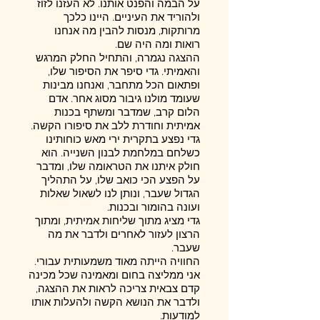
על הבמה והפנט אותנו. לא העזנו לזוז
ולהוריד את העיניים. היינו כלכך
מרותקות, מנסות להבין מה אנחנו
רואות ומה היה שם.
ההצגה נגמרה, והתחיל החלק המרגש
והאמיתי. גדי סיפר את הסיפור שלו,
ופתאום הכל מתחבר, ואנחנו מבינות
שעומד מולנו גיבור מסוג אחר. אדם
הלום קרב, שמדבר ומשתף בכנות
אמיתית וחודרת ללב את סיפורו הקשה.
גדי נפצע בתקרית ירי מאש כוחותינו
כשלחם במלחמת לבנון השנייה. הוא
חולק איתנו את הטראומה שלו, ומדבר
על הפצע הכי כואב שלו, על התהליך
הגדול שעבר, ונותן לנו לשאול שאלות
ועונה בהומור ובכנות.
גדי מציג מתוך שליחות אמיתית, ומתוך
הרצון לעזור לאחרים ולדבר את מה
שעבר.
החוויה הייתה מאוד משמעותית עבורי.
אני ממליצה בחום ומאמינה שכל מכינה
קדם צבאית צריכה לראות את ההצגה,
ולדבר את הנושא הקשה ולהעלות אותו
למודעות.