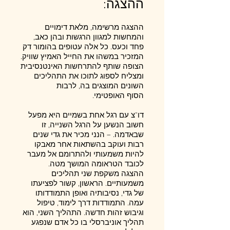
ההצגה:
ההצגה מרשימה, מלאת דימויים
והמחשות למגוון הרגשות ובהן כאב,
פחד וכעס. כל אלה עטופים בהומור דק
המזכיר במשהו את החייל האמיץ שוויק.
הצופה שותף להתרחשות האינטנסיבית
ומצליח לספוג לתוכו את התהליכים
השונים המוצגים בה, לרבות
הסוף האופטימי.
דו"צ עם רגל אחת בשמיים היא מפעל
חשוב הנשען על הרגל השנייה, זו
שבאדמה. – הנני מכיר את גדי שנים
רבות ועוקב בהשתאות אחר מאבקו
להיות משמעותי ולהתרומם אל מעבר
לכובד הטראומה המושך מטה.
ההצגה משקפת שני תהליכים
משמעותיים. הראשון, קשור לפציעתו
של גדי, נסיבותיה ואופן התמודדותו
עמה. התמודדות דרך לימוד, טיפול
וגיבוש זהות חדשה. התהליך השני, הוא
תהליך אוניברסלי בו כל אדם שנפגע