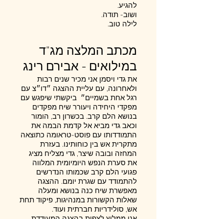
להגיע.
ושוב- תודה.
לילה טוב.
מכתב המלצה מג"ד
במילואים - אבירם רינג
את גדי ויסמן אני מכיר שנים רבות
ולאחרונה, עם עליית ההצגה ״דו״צ עם
רגל אחת בשמיים״ ביקשתי שיפגש עם
מפקדי היחידה ויעורר שיח מפקדים
בנושא הלם קרב. בכשרון רב, הומור
וכאב גדי מביא אל קדמת הבמה את
התמודדותו עם פוסט-טראומה כתוצאה
מתקרית אש בין כוחותינו. בעזרת
המחזה ובובה שיצר, גדי מצליח מציג
את סערת הנפש היומיומית המלווה
פגועי הלם קרב שכמותו הנדרשים
להתמודד עם שגרת יומם. ההצגה
מאפשרת שיח כנה בנושא ומעלה
שאלות הקשורות במנהיגות, פיקוד תחת
אש, סולידריות חברתית ועוד.