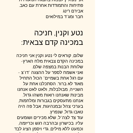
אני ממליץ לצפות בהצגה המעודדת
פתיחות והתמודדות אחרת עם כאב.
אבירם רינג
חבר ומג"ד במילואים
נטע וקנין, חניכה
במכינה קדם צבאית:
שלום, קוראים לי נטע וקנין אני חניכה
במכינה הקדם צבאית מלח הארץ-
שלוחת הבנות במצפה שלם.
ואני אשמח לספר על ההצגה "דו"צ -
עם רגל אחת בשמיים" הכול התחיל
מאוד לא ברור. הסתכלנו אחת על
השנייה, מבולבלות, ולאט לאט אנחנו
מבינות שאנחנו רואות משהו גדול.
אנחנו מתעסקים בגבורות ומלחמות,
בערכי צהל ובמנהיגות, אבל פה היה
טאבו גדול, שנפרץ.
עוד צד לצה"ל, שלא מכירים ושומעים
עליו. בכישרון ובהרבה רגש וכריזמה,
וכמעט ללא מילים, גדי ויסמן הציג לבד