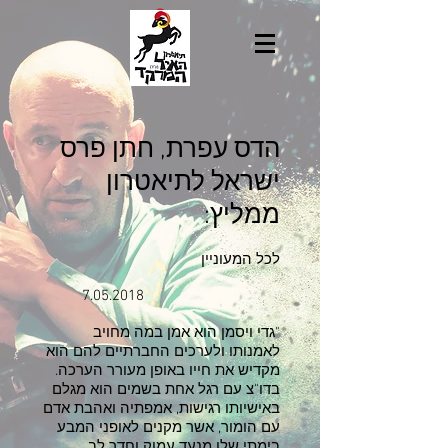
הדס עפרת, חתן פרס
ישראל לתיאטרון
ממליץ
:
לכל המעוניין
7.05.2018
"גדי ויסמן הוא אמן במה מחויב
לאמנותו ולערכים החברתיים להם הוא
מקדיש את חייו באופן מעורר הערכה.
בדו"צ עם רגל אחת בשמים הוא מגלם
באישיותו רגישות, אמפתיה ואהבת אדם
עם הומור, אשר מקנים לאופני המבע
בימתי שלו מנעד עמוק וחדר לב.