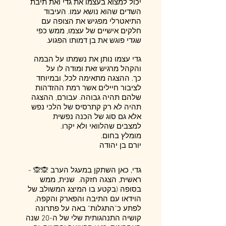
יכול למצוא בעצמו את גדי ואת תיבת
השדים שהוא נושא עמו. העיבוד
התיאטרלי מפגיש את הצופה עם
חלקים אישיים של עצמו, ממש כפי
שגדי פוגש את בן דמותו הפגוע.
גדי עצמו נותן את נשמתו על הבמה
והקהל מרגיש זאת ומודה לו על
כך. ההצגה מתאימה לכל, ובמיוחד
לציבור חיילים אשר רמת ההזדהות
שלהם תהיה גבוהה. עבורם, ההצגה
תהיה לא רק קתרסיס של הלכי נפש
אלא גם סוג של הכנה נפשית
למצבים שהלוואי ולא יקרו.
מומלץ בחום.
יורם בן יהודה
גדי, כאן השתקן במעגל הערב 🙊🙊 -
ראשית, הצגה חזקה. שנית, ממש
בסופה (בקטע בו המיצג המשולב של
הוידאו עם התיבה והפארק והקפה,
לפתע כ"התגלות" באה על פתרונה
קושיה התנהגותית שלי של ה-20 שנה