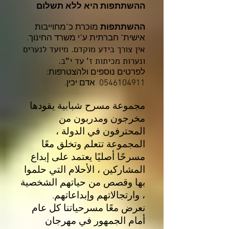
ההשתתפות היא ללא תשלום
ההשתתפות
מוכרת כ"מחוייבות
אישית" חברתית ע"י משרד החינוך.
אין צורך בידע מוקדם. מיועד לנערים
ונערות מכיתות ז' עד י"ב.
לפרטים נוספים ו
להצטרפות:
0546104911
אדם יכין.
مجموعة مسرح شبابية يقودها
مخرجون ومدربون من
المحترفون في الدولة ،
المجموعة تتعلم وتخلق معًا
مسرحًا أصليًا يعتمد على إبداع
المشاركين ، الأحلام التي حلموا
بها وقصص من حياتهم الشخصية
، وارتجالاتهم وإبداعاتهم.
نعرض معًا مسرحياتنا كل عام
أمام الجمهور في مهرجان