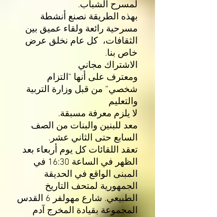
لمسرح الشباب.
بهذه الطريقة نصنع أنشطة
مسرحية رائعة ولقاء عميق بين
الثقافات، كل عام نخلق عرض
خاص بنا.
الاشتراك مجاني
ومعترف على أنها "التزام
شخصي“ من قبل وزارة التربية
والتعليم
لا يلزم معرفة مسبقة.
معد للبنين والبنات من الصف
السابع حتى الثاني عشر.
تعقد اللقائات كل يوم أربعاء بعد
الظهر في الساعة 16:30 في
المبنى الواقع في الحديقة
الجمهورية لمتحف التاريخ
الطبيعي. شارع مهولفر 6 القدس
المجموعة بقيادة المخرج آدم