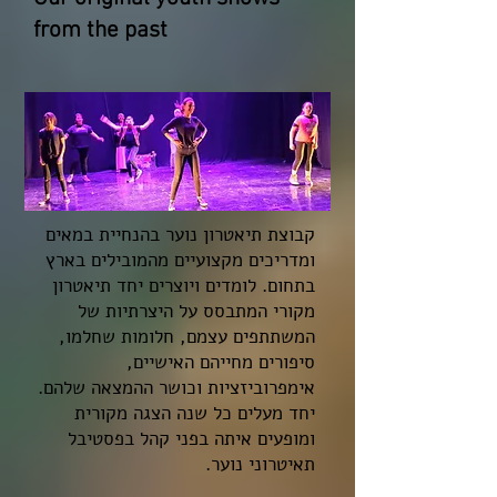
from the past
קבוצת תיאטרון נוער בהנחיית במאים
ומדריכים מקצועיים מהמובילים בארץ
בתחום. לומדים ויוצרים יחד תיאטרון
מקורי המתבסס על היצרתיות של
המשתתפים עצמם, חלומות שחלמו,
סיפורים מחייהם האישיים,
אימפרוביזציות וכושר ההמצאה שלהם.
יחד מעלים כל שנה הצגה מקורית
ומופעים איתה בפני קהל בפסטיבל
תאיטרוני נוער.