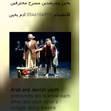
يخين ومرشدين مسرح محترفين
للانضمام:
0546104911
ادم يخين
Arab and Jewish youth
profoundly get to know each
other and each other's
culture, doing theatre