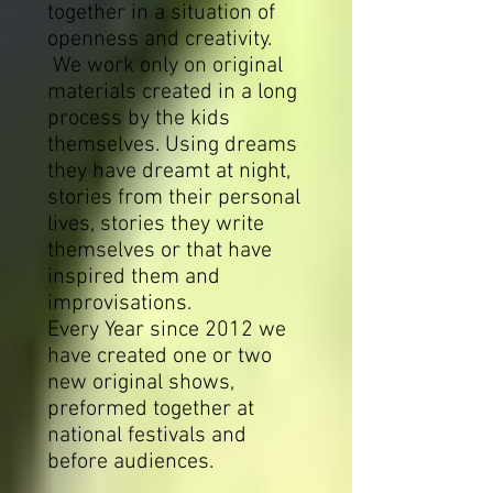
together in a situation of
openness and creativity.
We work only on original
materials created in a long
process by the kids
themselves. Using dreams
they have dreamt at night,
stories from their personal
lives, stories they write
themselves or that have
inspired them and
improvisations.
Every Year since 2012 we
have created one or two
new original shows,
preformed together at
national festivals and
before audiences.