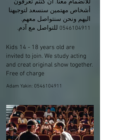
للانضمام معنا. ان كنتم تعرفون
أشخاص مهتمين سنسعد لتوجيهنا
اليهم ونحن سنتواصل معهم.
للتواصل مع آدم.
0546104911
Kids 14 - 18 years old are
invited to join. We study acting
and creat original show together.
Free of charge
Adam Yakin:
0546104911