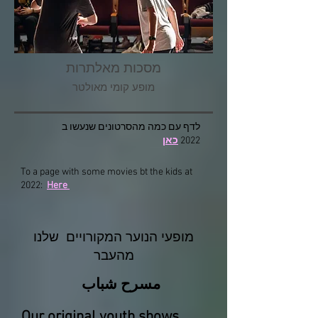
מסכות מאלתרות
מופע קומי מאולטר
לדף עם כמה מהסרטונים שנעשו ב
2022
כאן
To a page with some movies bt the kids at
2022:
Here
מופעי הנוער המקורויים שלנו
מהעבר
مسرح شباب
Our original youth shows