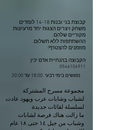
קבוצת בני ובנות 14-18 לומדים
משחק ויצרים הצגות יחד מרעיונות
מקוריים שלהם.
ההשתתפות ללא תשלום.
מוזמנים להצטרף!
הקבוצה בהנחיית אדם יכין
0546104911
נפגשים בימי רבעי 18:00 עד 20:00
مجموعة مسرح المشتركة
لشباب وشابات عرب ويهود عادت
لسلسلة لقائات جديدة.
ما زالت هناك فرصة لشابات
وشباب من جيل ١٤ حتى ١٨ عام