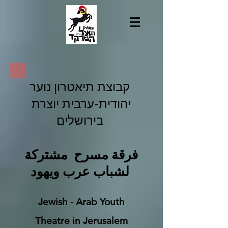
קבוצת תיאטרון נוער
יהודית-ערבית יוצרת
בירושלים
فرقة مسرح مشتركة
لشباب عرب ويهود
Jewish - Arab Youth
Theatre in Jerusalem