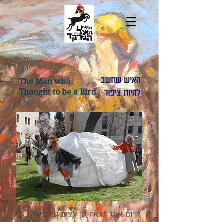
האיש שחשב
The Man who
להיות ציפור
Thought to be a Bird
יום אחד נראה קן עצום ובו ביצה