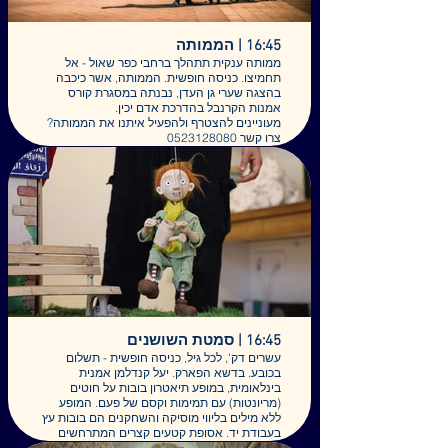
16:45 | הממותה
ממותה ענקית תתהלך ברחבי כפר שאול - אל
תחמיצו. כניסה חופשית. הממותה, אשר כיכבה
בהצגה שערי גן העדן, נבנתה במסגרת קורס
אמנות הקרנבל בהדרכת אדם יכין.
מעוניינים להצטרף ולהפעיל איתנו את הממותה?
צרו קשר 0523128080
16:45 | סמטת השושנים
עשרים דק', לכל גיל, כניסה חופשית - תשלום
בכובע. בדשא הפארק. יעל קנדלמן אמנית
בינלאומית, במופע תיאטרון בובות על חוטים
(מריונטות) עם תמימות וקסם של פעם. המופע
ללא מילים בליווי מוסיקה והשחקנים הם בובות עץ
בעבודת יד. אסופת קטעים קצרים המתרחשים
בסמטה אחת, שבה עוברות דמויות צבעוניות – גנן