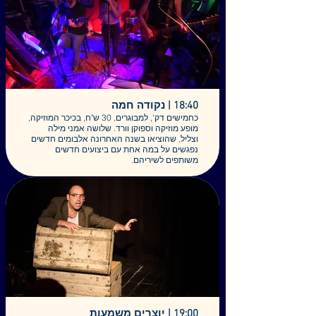
משחקים את עצמם: עמראן ג'אבר ואלכס גרובר
(פרופסור צ'ימיצורי)
בימוי: אדם יכין
תאטרון האיל המרקד
.מיקום: כמעט בפסגה
18:40 | נקודה חמה
כחמישים דק', למבוגרים, 30 ש"ח, בכיכר המוזיקה,
מופע מוזיקה וספוקן וורד. שלושה אמני מילה
וצליל, שהוציאו בשנה האחרונה אלבומים חדשים
נפגשים על במה אחת עם ביצועים חדשים
משותפים לשיריהם.
נעמה גרינשטיין - שירה, וספוקן-וורד
עם שירים מתוך "ג'ין טוניק", אלבום הבכורה
בהפקת גיל מאיר
דניאל נחנסון - שירה, גיטרה וספוקן-וורד
"סולמות ונחשים" הוא האלבום הראשון של דניאל,
בהפקת דניאל סלומון
שמואל זלצר - שירה, גיטרה חשמלית וספוקן וורד
עם שירים מתוקים-מרירים מתוך אלבומו החמישי
"שוב הסתיו", בהפקת גיא רודוביץ'
19:00 | יוצרים משמעות