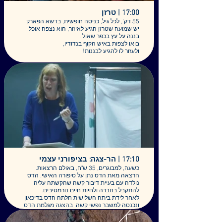
האם אני חי את החיים שלי – או רק מסמן וי?
ואיך לדבר בשקט עם עצמנו?
17:00 | טרזן
55 דק', לכל גיל, כניסה חופשית, בדשא הפארק
כי החיים, בסופו של דבר, קורים יום אחד בכל פעם.
יש שמועה שטרזן הגיע לאיזור, הוא נצפה אוכל
ואם כבר קשה אז לפחות שיהיה עם חיוך.
בננה על עץ בכפר שאול .
בואו לצפות באיש הקוף בנדודיו,
ולעזור לו להגיע לבננות!
מופע קרקסי אינטראקטיבי, סוחף ומצחיק לכל
המשפחה,
משלב לוליינות וליצנות אווירית, מלווה במוזיקה
חיה ומחייה.
מופע שיחזיר אתכם לעצים!
טרזן - אמנון ברי
איתמר גוטמן - פרקשן
ליהוא בניאל - חלילים
הפארק נגיש ומוצל
17:10 | הר-צגה: בציפורני עצמי
כשעה, למבוגרים, 35 ש"ח, באולם הרצאות.
הרצאה מאת הדס נתן על סיפורה האישי. הדס
נולדה עם בעיית דיבור קשה שהקשתה עליה
להתקבל בחברה ולחיות חיים נורמטיבים.
לאחר לידת ביתה השלישית חלתה הדס בדיכאון
ונכנסה למשבר נפשי קשה. בהצגה מגלמת הדס
את דמותה וחוזרת למצבים הקשים איתם
התמודדה, אך כעת ממקום אחר - של שליטה