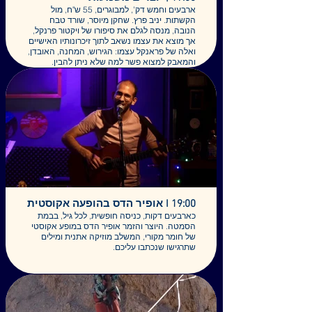
ארבעים וחמש דק', למבוגרים, 55 ש"ח, מול
הקשתות. יניב פרץ. שחקן מיוסר, שורד טבח
הנובה, מנסה לגלם את סיפורו של ויקטור פרנקל,
אך מוצא את עצמו נשאב לתוך זיכרונותיו האישיים
ואלה של פראנקל עצמו: הגירוש, המחנה, האובדן,
והמאבק למצוא פשר למה שלא ניתן להבין.
מה קורה לשחקן שמגלה שהסיפור שהוא אמור
לגלם – הוא בעצם סיפורו האישי? בהשראת הספר
"אדם מחפש משמעות" מאת ויקטור פרנקל
מסע תיאטרלי בין זיכרון, כאב ותקווה. בין הרצאה
להצגה, בין זיכרון לדמיון, בין סיפור חיים לבין
תפקיד על במה – נרקם מסע מטלטל של חיפוש
משמעות. המילים של פראנקל פוגשות את עיניו
של השחקן, את פחדיו, את הכאב שטרם נשכח,
ובעיקר – את הבחירה: האם להמשיך לספר, או
לוותר.
*המופע עלה לראשונה בפסטיבל יהודי לאמנויות
ב2024 של קבוצת התיאטרון הירושלמי
כתיבה: יניב פרץ ורונית אברהמוף-שפירא
19:00 I אופיר הדס בהופעה אקוסטית
משחק: יניב פרץ
כארבעים דקות, כניסה חופשית, לכל גיל, בבמת
בימוי: רונית אברהמוף-שפירא
הסמטה. היוצר והזמר אופיר הדס במופע אקוסטי
קרדיט צילום: אלעד ברמי
של חומר מקורי, המשלב מוזיקה אתנית ומילים
שתרגישו שנכתבו עליכם.