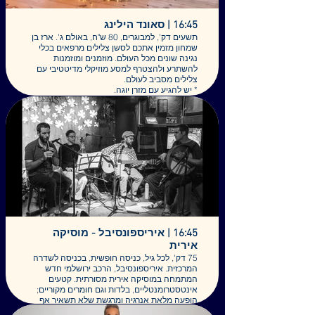
אלה בגלריה בכפר שאול.
הפקה ואירגן: דסי שלום –נימני
16:45 | סאונד הילינג
תשעים דק', למבוגרים, 80 ש"ח, באולם ג'. ארז בן
שמחון מזמין אתכם לסשן צלילים מרפאים בכלי
נגינה שונים מכל העולם. מוזמנים ומוזמנות
להשתרע ולהצטרף למסע מוזיקלי מדיטטיבי עם
צלילים מסביב לעולם.
* יש להגיע עם מזרן יוגה.
90 דקות
16:45 | איריספונסיבל - מוסיקה
אירית
75 דק', לכל גיל, כניסה חופשית, בכניסה לשדרה
המרכזית. איריספונסיבל, הרכב ירושלמי חדש
המתמחה במוסיקה אירית מסורתית. קטעים
אינטסטרומנטליים, בלדות וגם חומרים מקוריים;
הופעה מלאת אנרגיה ומרגשת שלא תשאיר אף
אחד יושב.