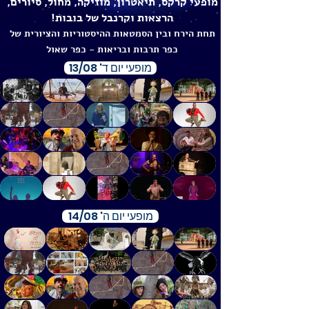
מופעי קרקס, תיאטרון, מוזיקה, מחול, סיורים,
הרצאות וקרנבל של בובות!
תחת הירח ובין הסמטאות ההיסטוריות והציורית של
כפר תרבות ובריאות - כפר שאול
מופעי יום ד' 13/08
מופעי יום ה' 14/08