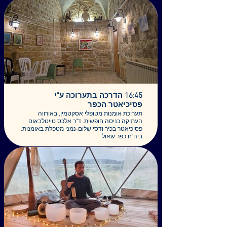
המגלה הפתעה, משורר חביב עם השראה, כיבשה
זריזה , פרה גנדרנית, זמרת אקספרסיבית, ועוד
יוצרת ומפעילה: יעל קנדלמן, אלצ'ה והחבורה.
עשרים דקות, מגיל 0 עד 120. כניסה חופשית,
תשלום בכובע.
16:45 הדרכה בתערוכה ע"י
פסיכיאטר הכפר
תערוכת אומנות מטופלי אסקטמין, באורווה
העתיקה כניסה חופשית. ד"ר אלכס טייטלבאום
פסיכיאטר בכיר ודסי שלום-נמני מטפלת באומנות.
ביה"ח כפר שאול
לפני כשנתיים עם הקמת המרפאה לטיפול בדיכאון
עמיד באמצעות טיפול באסקטמין, נפתחה קבוצה
לעיבוד חוויית הטיפול בשיח רגשי משתף, והוקמה
עגלת יצירה המסייעת למטופלים לבטא את
רגשותיהם באמצעים יצירתיים אומנותיים במהלך
הטיפול ולאחריו.
הקבוצה והשיח הרגשי הנלווה לה הובילו לפרץ
יצירתיות בקרב המטופלים שיצרו יצירות מיוחדות
שחלקן נובע ממקומות נפשיים שהטיפול נוגע בהם.
קיבצנו חלק מהיצירות לתערוכה שמוצגת בימים