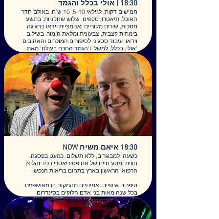
18:30 | אולי בכלל והגמד
חמישים דקות, לגילאי 5-10, 10 ש"ח, באולם חדר
האוכל. תיאטרון סקפינו. שלוש שחקניות, בתשע
מסכות, שירים מקוריים ואנימציית וידאו בחגיגה
בימתית קצבית, צבעונית ומלאת הומור. בשילוב
וידאו. עיבוד ססגוני לסיפורים המוכרים והאהובים
'אולי, בכלל, למשל' ו'הגמד החכם בעולם' מאת
טוביה דיקמן גד-אור.
הברווז הרגזן רוטן על כולם; על החתולה שמעיפה
עליו אבק, על התיִש שחוסם את דרכו, על השועלה
שקוטפת את כל הפירות. חברו הקיפוד מציע
לראות את הדברים אחרת – אולי, בכלל, למשל –
יש לכל אחד סיבה טובה להתנהג כפי שהתנהג.
אליהם מצטרפים גם תולעת הגשם, הקרפד והגמד
החכם ביותר בעולם הממהר לנאום בטקס קבלת
הפרס. פרס על שום מה? לפליסיה דל-מונדו
מספרת הסיפורים הנודדת, הפתרון לתעלומה!
משחק: אלה גופר עבוד, רוני וידמן, נועם ציפורי
מחזה: טוביה דיקמן גד אור בימוי: חיים עבוד
18:30 איאם משיח NOW
וידאו: נמרוד צין
כשעה, למבוגרים, ללא תשלום, כמעט בפסגה.
פזמונים ומוזיקה: דן הופרט עיצוב מסכות, במה
חווית ומסע חיים של אח פסיכיאטרי בכיר והליצן
ותלבושות: עינת סנדרוביץ
הרפואי הראשון בארץ בתחום בריאות הנפש.
סיפרים אישיים ואמיתיים מהמקום בו מאושפזים
בכל שנה מאות בני אדם הלוקים בסינדרום
ירושלים.
מרגש נוגע ומצחיק.
55 דקות