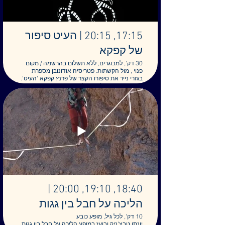
ירושלים 2024
מתקיים באולם ההראצאות
17:15, 20:15 | העיט סיפור
של קפקא
30 דק', למבוגרים, ללא תשלום בהרשמה / מקום
פנוי , מול הקשתות. פטריסיה אודונובן מספרת
בגזרי נייר את סיפורו הקצר של פרנץ קפקא 'העיט'.
33 תמונות מתחלפות של חיתוכי נייר מוארים.
יוצרת ומספרת: פטריסיה אודונובן.
(צילום: איליה קריינס)
לינק להרשמה:
18:40, 19:10, 20:00 |
הליכה על חבל בין גגות
10 דק', לכל גיל, מופע כובע
יונתן טבצ'ניק ובועז במופע הליכה על חבל בין גגות