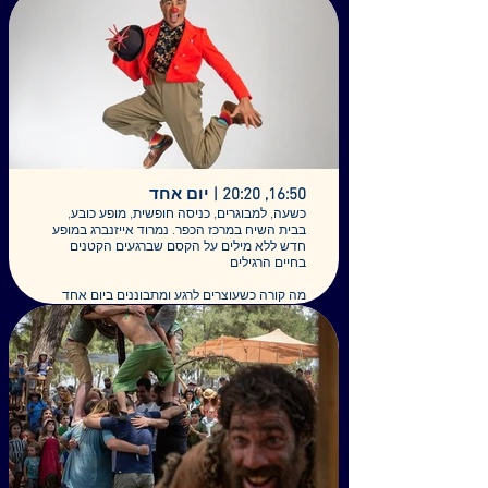
יותם ארבל: חלילים וחליליות מנחם גולדנברג:
גיטרה ושירה אחינעם רצעבי: כינור
ליאל בן דוד, באוראן ומנדולינה
16:50, 20:20 | יום אחד
כשעה, למבוגרים, כניסה חופשית, מופע כובע,
בבית השיח במרכז הכפר. נמרוד אייזנברג במופע
חדש ללא מילים על הקסם שברגעים הקטנים
בחיים הרגילים
מה קורה כשעוצרים לרגע ומתבוננים ביום אחד
רגיל לגמרי
על כל השיגרה, הבלגן, התהיות, הרגשות, הריחות,
הצלילים והמחשבות שקופצות פתאום?
בהצגה הזו כל פעולה פשוטה – כמו קפה של בוקר
או פקק בכביש – נפתחת לרגע פיוטי, מצחיק,
קסום, וגם קצת עצוב.
יום אחד היא הצגה ללא מילים, פיוטית
ושטותניקית, שמביטה על חיי היום-יום בעין אוהבת
ושואלת:
מה זה בכלל "רגיל"?