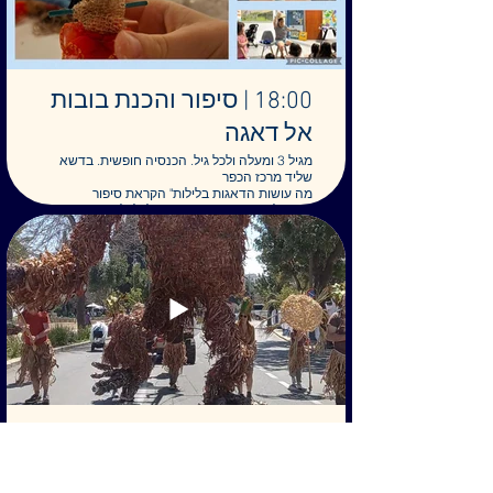
(כיכר הכפר)
שישים דקות
18:00 | סיפור והכנת בובות
אל דאגה
מגיל 3 ומעלה ולכל גיל. הכנסיה חופשית. בדשא
שליד מרכז הכפר
מה עושות הדאגות בלילות" הקראת סיפור
תאטרלית ויצירת בובות דאגה לכל ילד
תיאטרון משו משו בשיתוף אמהות לא אוגרות
סיפור וסדנת הכנת בובות קטנות
עובדים עם חלקים קטנים לכן
מתאים לגיל 3 ומעלה
פעילות משך, ניתן להצטרף לאורך הפעילות
18:10 | אורנגוטן
בובה ענקית של אורנגוטנית בגובה חמשה מטרים
תבוא למרכז הכפר לשמוע יחד את תזמורת כלי