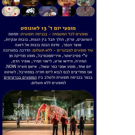
מופעי יום ד' 13 לאוגוסט
מופעים לכל המשפחה - בכניסה חופשית:
סמטת
השושנים, טרזן, הולך חבל בין הגגות, בובות ענקיות,
אוצר הכפר, סדנת הכנת בובות אל דאגה
עוד מופעים למבוגרים - ללא תשלום:
הדרכה בתערוכה
ע"י פסיכיאטר, איריספונסיבל, מופע מוזיקה מן
המזרח, ווידאו ארט, ליאור תמיר, אופיר הדס,
יום אחד, מופע אמני כפר שאול, איאם משיח NOW.
אנו ממליצים לכם לבוא ליום חוויה בפסטיבל, לשוטט
בכפר בכניסה חופשית ולשלב בין
המופעים בכרטיסים
למופעים ללא תשלום.