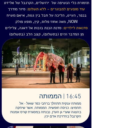
תזמורת כלי הנשיפה של ירושלים, הקרנבל של אליזט
עוד מופעים למבוגרים - ללא תשלום:
סיור מודרך
בכפר, העיט, הליכה על חבל בין גגות, איאם משיח
NOW, מאה אחוז פלוס, קין, מופע פולק
סדנאות לילדים:
סדנת הכנת בובות אל דאגה, צלילים
מן המדבר והים (בתשלום), קצב הלב (בתשלום)
19:50 | הודו להשם כי טוב
כשעה, מיועד לנשים, 40 ש"ח, בחצר ליד במת
הסמטה. סיפורה המאתגר של דינה כבעלת
תשובה אדוקה הנעה בזהירות בין בעלה, איש
עקרונות לא מתפשר לבין ביתם שיוצאת בשאלה.
מסע אישי נשי מעורר השראה, איך בין קודש לחול,
בין צמצום לאינסוף, בין אהבה לפחד - הטוב, סופו
להיטיב.
16:45 | הממותה
ממותה ענקית תתהלך ברחבי כפר שאול - אל
תחמיצו. כניסה חופשית. הממותה, אשר שיחקה
בהצגה שערי גן העדן, נבנתה במסגרת קורס אמנות
הקרנבל בהדרכת אדם יכין.
20:00, 21:15 | מעשה שאין לו סוף
ארבעים וחמש דק' ,מגיל 16, 40 ש"ח, מול