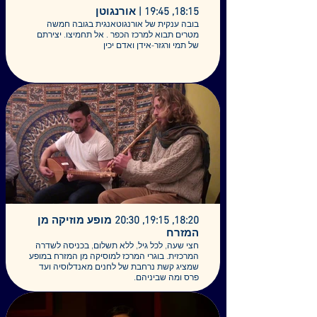
18:15, 19:45 | אורנגוטן
בובה ענקית של אורנגוטאנגית בגובה חמשה
מטרים תבוא למרכז הכפר . אל תחמיצו. יצירתם
של תמי ורגזר-אידן ואדם יכין
18:20, 19:15, 20:30 מופע מוזיקה מן
המזרח
חצי שעה, לכל גיל, ללא תשלום, בכניסה לשדרה
המרכזית. בוגרי המרכז למוסיקה מן המזרח במופע
שמציג קשת נרחבת של לחנים מאנדלוסיה ועד
פרס ומה שביניהם.
ליהוא בניאל - חלילים
רני רסקין - קמנצ'ה