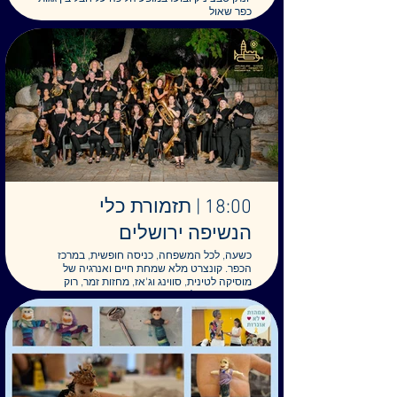
כפר שאול
18:00 | תזמורת כלי
הנשיפה ירושלים
כשעה, לכל המשפחה, כניסה חופשית, במרכז
הכפר. קונצרט מלא שמחת חיים ואנרגיה של
מוסיקה לטינית, סווינג וג'אז, מחזות זמר, רוק
ומוסיקה פופולרית. התזמורת, שמונה כשישים נגנים
ונגניות, נוסדה בשנת 2001 על ידי יקיר ירושלים,
פרופ' איתן אביצור ז“ל, יחד עם בוגרי תזמורת הנוער
של המרכז למוסיקה. מאז גדלה והתפתחה, וכיום
היא מורכבת מנגנים מכל הרקעים - מסטודנטים
ועד פנסיונרים, מעורכי דין ועד ציירים, ומכל העדות
והדתות של ירושלים וסביבתה.
צילום: דויד שרמן